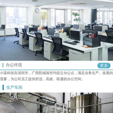
办公环境
更多
小藻科技在深圳市，广西防城港市均设立办公点，满足业务生产、发展的
需要，为公司员工提供舒适、高效、联通的办公空间。
生产车间