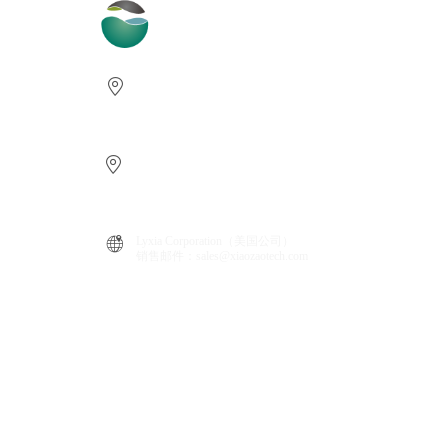
小藻科技（安吉）有限公司
地址：浙江省湖州市安吉县递铺街道半岛中路189号2幢3层1
电话：0755-26602182 Email：HR@xiaozaotech.com
广西小藻农业科技有限公司
地址：广西壮族自治区防
城港市港口区企沙镇赤沙村赤东、
电话：0770-2702722
Lyxia Corporation（
美国公司
）
销售邮件：sales@xiaozaotech.co
m