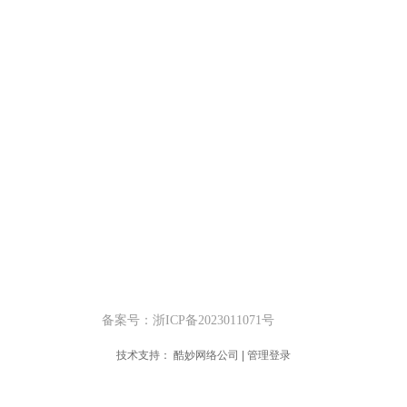
首页
产品与市场
关于小藻
藻油与鱼油的区别
EPA功效
产品工艺
6号
合作伙伴
人类营养
动物营养
赤中、赤西组
备案号：浙ICP备2023011071号
技术支持：
酷妙网络公司
|
管理登录