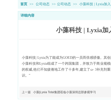
首页
>>
公司动态
>>
公司动态
>>
小藻科技 | Lyxia加
详细内容
小藻科技 | Lyxia
小藻科技
| Lyxia为了能成为GOED的一员而倍感骄傲
小藻科技和
Lyxia组成了一个跨国集团，并致力于商业规模
的权威,他们不知疲倦地工作了十多年,建立了ω- 3补充
识。”
上一篇
小藻|Lyxia Total集团莅临小藻深圳总部参观学习