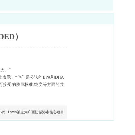
GOED）
大。”
士表示，“他们是公认的EPA和DHA
于可接受的质量标准,纯度等方面的共
小藻 | Lyxia被选为广西防城港市核心项目