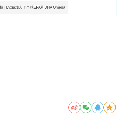
 | Lyxia加入了全球EPA和DHA Omega
技术研发
联
系我们
新闻
动态
联
系我们
公司动态
主要技术
招聘信息
相关专利
专家团队