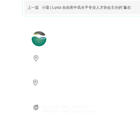
上一篇
小藻 | Lyxia 在由美中高水平专业人才协会主办的“赢在
小藻科技（安吉）有限公司
地址：浙江省湖州市安吉县递铺街道半岛中路189号2幢3层1
电话：0755-26602182 Email：HR@xiaozaotech.com
广西小藻农业科技有限公司
地址：广西壮族自治区防
城港市港口区企沙镇赤沙村赤东、
电话：0770-2702722
Lyxia Corporation（
美国公司
）
销售邮件：sales@xiaozaotech.co
m