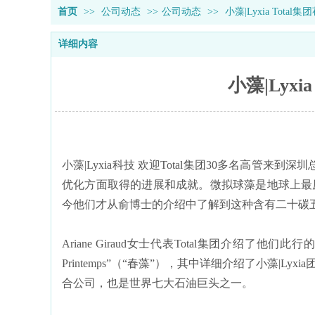
首页
>>
公司动态
>>
公司动态
>>
小藻|Lyxia Tot
详细内容
小藻|Lyx
小藻|Lyxia科技 欢迎Total集团30多名高管
优化方面取得的进展和成就。微拟球藻是地球上最原
今他们才从俞博士的介绍中了解到这种含有二十碳五
Ariane Giraud女士代表Total集团介绍了他们此行的
Printemps”（“春藻”），其中详细介绍了小藻|
合公司，也是世界七大石油巨头之一。