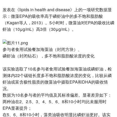
发表在《lipids in health and disease》上的一项研究数据显
示：微藻EPA的吸收率高于磷虾油中的多不饱和脂肪酸
（Kagan等人，2013）。5小时时，微藻油对EPA的吸收比磷
虾油（10μg/mL）高3倍（30μg/mL）。
参与者食用试验餐加海藻油（封闭方块）、
磷虾油（封闭钻石），多不饱和脂肪酸浓度的变化
该实验选取了10名参与者食用试验餐加海藻油或磷虾油，检
测体内22个碳链长度多不饱和脂肪酸浓度的变化，比较从磷
虾油或富含极性脂质的微藻油中摄取EPA和DHA的吸收情
况。
数据为10名参与者的平均值及其标准偏差。显著差异如下：
两种油在2、2.5、3、4、5、6、8和10小时均比未服用时
EPA显著提升；
在5、6、8和10小时，藻类油吸收明显比磷虾油更好。该实