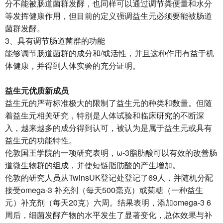
分不能被肠道菌群发酵，也同样可以通过调节粪便量和水分
等发挥健康作用，但目前的定义强调益生元必须要能被肠道
菌群发酵。
3、具有调节肠道菌群的功能
能够调节肠道菌群的成分和/或活性，并且这种作用有益于机
体健康，并得到人体实验的充分证明。
益生元优质新成员
益生元的严苛标准极大的限制了益生元的种类和数量。但随
着益生元相关研究，特别是人体试验和临床研究的不断深
入，越来越多的成分得到认可，被认为是属于益生元或具有
益生元的功能特性。
伦敦国王学院的一项研究表明，ω-3脂肪酸可以有效的改善肠
道微生物群的组成，并使短链脂肪酸的产生增加。
伦敦的研究人员从TwinsUK登记处登记了69人，并随机分配
接受omega-3 补充剂（每天500毫克）或菊糖（一种益生
元）补充剂（每天20克）六周。结果表明，添加omega-3 6
周后，细菌发酵产物的水平发生了显著变化，总体效果与补